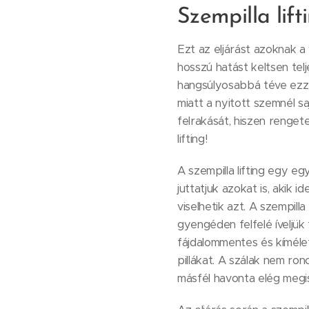
Szempilla lift
Ezt az eljárást azoknak a
hosszú hatást keltsen tel
hangsúlyosabbá téve ezzel
miatt a nyitott szemnél sa
felrakását, hiszen rengete
lifting!
A szempilla lifting egy eg
juttatjuk azokat is, akik
viselhetik azt. A szempilla
gyengéden felfelé íveljük 
fájdalommentes és kíméle
pillákat. A szálak nem ron
másfél havonta elég megis