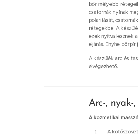
bőr mélyebb rétegeibe
csatornák nyílnak meg
polaritását, csatorná
rétegekbe. A készülék
ezek nyitva lesznek a
eljárás. Enyhe bőrpír 
A készülék arc és tes
elvégezhető.
Arc-, nyak-
A kozmetikai masszáz
A kötőszövet