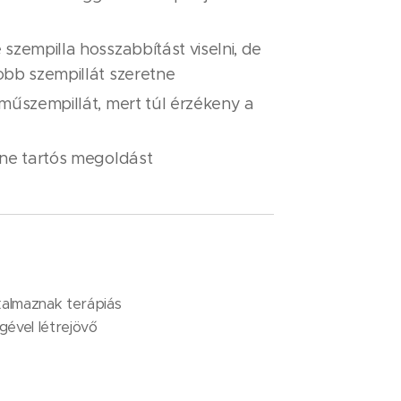
​szempilla hosszabbítást viselni, de
obb szempillát szeretne
 műszempillát, mert túl érzékeny a
tne tartós megoldást
kalmaznak terápiás
gével létrejövő