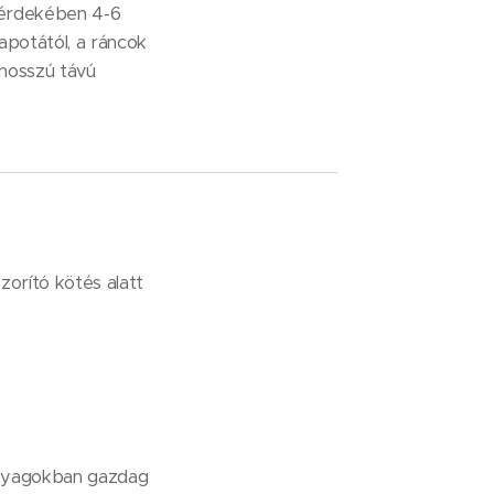
 érdekében 4-6
apotától, a ráncok
 hosszú távú
orító kötés alatt
anyagokban gazdag