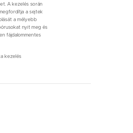
et. A kezelés során
megfordítja a sejtek
tolását a mélyebb
 pórusokat nyit meg és
esen fájdalommentes
ta kezelés