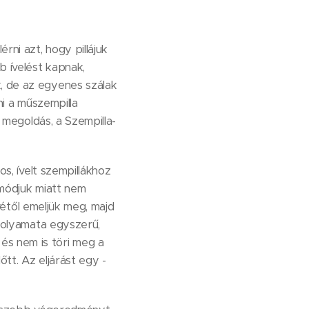
ni azt, hogy pillájuk
b ívelést kapnak,
k, de az egyenes szálak
ni a műszempilla
s megoldás, a Szempilla-
os, ívelt szempillákhoz
tmódjuk miatt nem
övétől emeljük meg, majd
 folyamata egyszerű,
és nem is töri meg a
tt. Az eljárást egy -