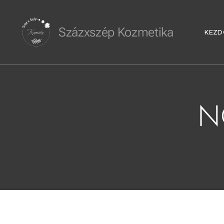
Százxszép Kozmetika
KEZD
N