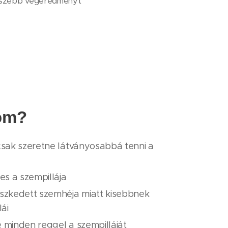
még szebb végeredményt
lom?
sak szeretne látványosabbá tenni a
es a szempillája
szkedett szemhéja miatt kisebbnek
ái
e minden reggel a szempilláját