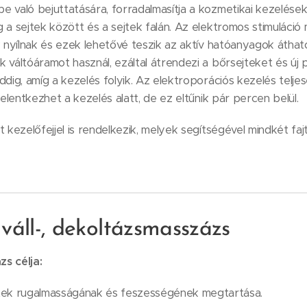
 való bejuttatására, forradalmasítja a kozmetikai kezelések
 a sejtek között és a sejtek falán. Az elektromos stimuláció 
k nyílnak és ezek lehetővé teszik az aktív hatóanyagok átha
 váltóáramot használ, ezáltal átrendezi a bőrsejteket és új
ddig, amíg a kezelés folyik. Az elektroporációs kezelés telj
jelentkezhet a kezelés alatt, de ez eltűnik pár percen belül.
t kezelőfejjel is rendelkezik, melyek segítségével mindkét faj
, váll-, dekoltázsmasszázs
s célja:
ek rugalmasságának és feszességének megtartása.