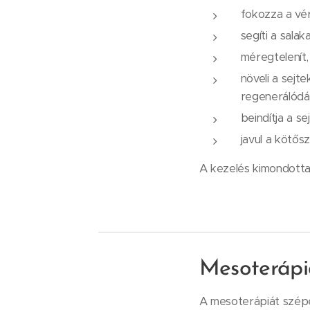
fokozza a vér
segíti a salak
méregtelenít,
növeli a sejt
regenerálódá
beindítja a s
javul a kötős
A kezelés kimondotta
Mesoterápi
A mesoterápiát szépé