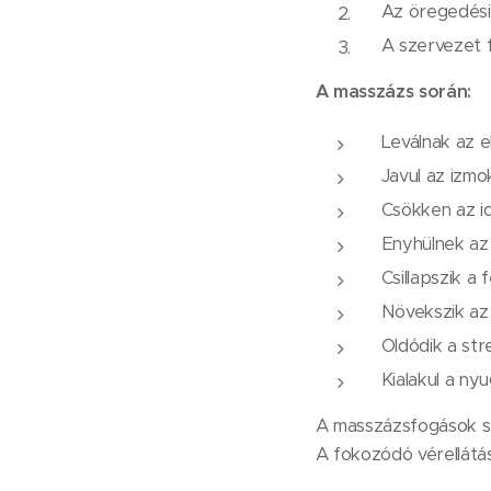
Az öregedési
A szervezet f
A masszázs során:
Leválnak az e
Javul az izmo
Csökken az i
Enyhülnek az a
Csillapszik a 
Növekszik az 
Oldódik a str
Kialakul a ny
A masszázsfogások seg
A fokozódó vérellátás