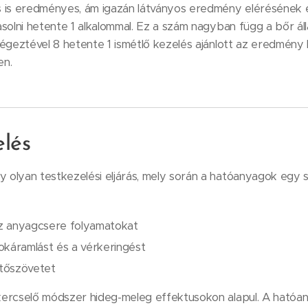
s is eredményes, ám igazán látványos eredmény elérésének
solni hetente 1 alkalommal. Ez a szám nagyban függ a bőr áll
égeztével 8 hetente 1 ismétlő kezelés ajánlott az eredmény
en.
elés
olyan testkezelési eljárás, mely során a hatóanyagok egy sz
az anyagcsere folyamatokat
irokáramlást és a vérkeringést
ötőszövetet
kercselő módszer hideg-meleg effektusokon alapul. A ható