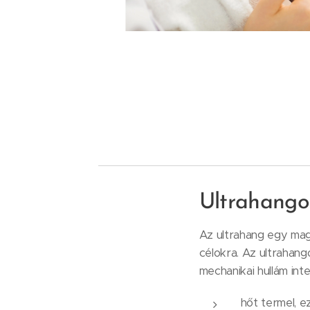
Ultrahango
Az ultrahang egy mag
célokra. Az ultrahang
mechanikai hullám int
hőt termel, e