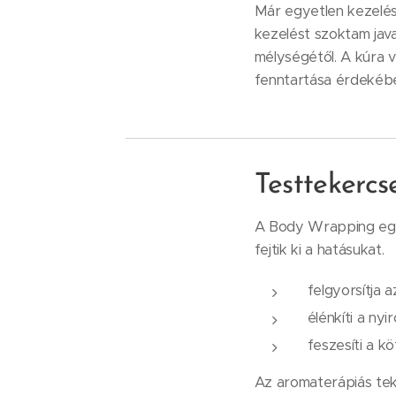
Már egyetlen kezelé
kezelést szoktam java
mélységétől. A kúra v
fenntartása érdekéb
Testtekercs
A Body Wrapping egy 
fejtik ki a hatásukat.
felgyorsítja 
élénkíti a ny
feszesíti a k
Az aromaterápiás te