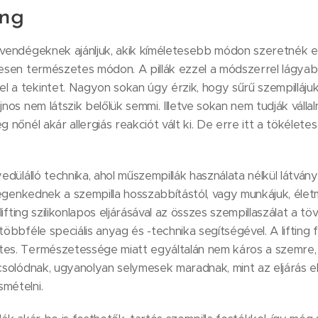
ing
 vendégeknek ajánljuk, akik kíméletesebb módon szeretnék elér
jesen természetes módon. A pillák ezzel a módszerrel lágyab
 a tekintet. Nagyon sokan úgy érzik, hogy sűrű szempilláju
jnos nem látszik belőlük semmi. Illetve sokan nem tudják vállal
g nőnél akár allergiás reakciót vált ki. De erre itt a tökélete
yedülálló technika, ahol műszempillák használata nélkül látvány
 idegenkednek a szempilla hosszabbítástól, vagy munkájuk, éle
 lifting szilikonlapos eljárásával az összes szempillaszálat a t
többféle speciális anyag és -technika segítségével. A lifting
tes. Természetessége miatt egyáltalán nem káros a szemre, 
csolódnak, ugyanolyan selymesek maradnak, mint az eljárás elő
mételni.