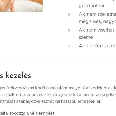
göndöríteni
Aki nem szeretne 
mégis íves, nagy
Aki nem viselhet
szeme
Aki olcsón szere
s kezelés
as frekvencián működő hanghullám, melyet évtizedek óta al
ot előállító berendezés kezelőfejében lévő membrán segítsé
enzitását szabályozva esztétikai hatások érhetőek el.
záltal fokozza a vérkeringést