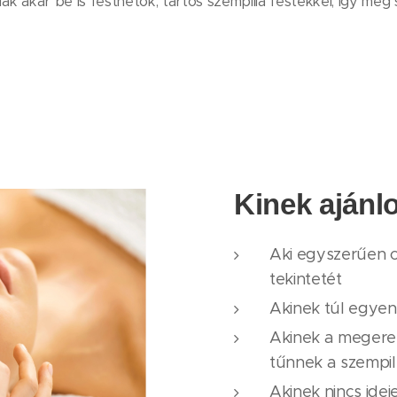
llák akár be is festhetők, tartós szempilla festékkel, így 
Kinek aján
Aki egyszerűen c
tekintetét
Akinek túl egyen
Akinek a megere
tűnnek a szempill
Akinek nincs idej