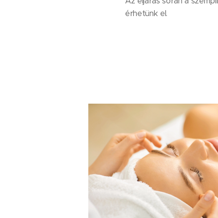
Az eljárás során a szempi
érhetünk el.