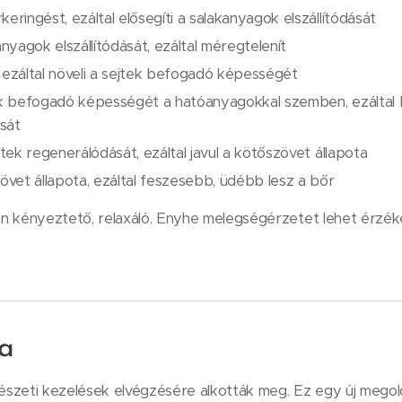
keringést, ezáltal elősegíti a salakanyagok elszállítódását
anyagok elszállítódását, ezáltal méregtelenít
 ezáltal növeli a sejtek befogadó képességét
ek befogadó képességét a hatóanyagokkal szemben, ezáltal be
sát
ejtek regenerálódását, ezáltal javul a kötőszövet állapota
zövet állapota, ezáltal feszesebb, üdébb lesz a bőr
n kényeztető, relaxáló. Enyhe melegségérzetet lehet érzéke
a
szeti kezelések elvégzésére alkották meg. Ez egy új mego