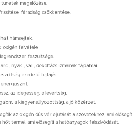
 tünetek megelőzése.
rissítése, fáradság csökkentése.
lhalt hámsejtek.
k oxigén felvétele.
degrendszer feszültsége.
rc-, nyak-, váll-, dekoltázs izmainak fájdalmai.
feszültség eredetű fejfájás.
energiaszint.
essz, az idegesség, a levertség.
ugalom, a kiegyensúlyozottság, a jó közérzet.
ítik az oxigén dús vér eljutását a szövetekhez, ami elősegíti
 hőt termel, ami elősegíti a hatóanyagok felszívódását.