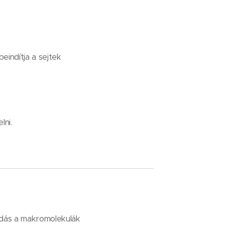
indítja a sejtek
lni.
ldás a makromolekulák