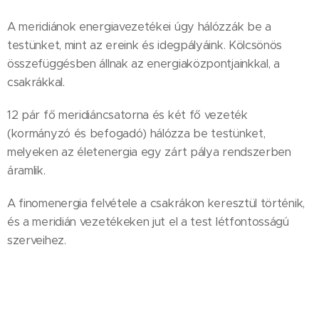
A meridiánok energiavezetékei úgy hálózzák be a
testünket, mint az ereink és idegpályáink. Kölcsönös
összefüggésben állnak az energiaközpontjainkkal, a
csakrákkal.
12 pár fő meridiáncsatorna és két fő vezeték
(kormányzó és befogadó) hálózza be testünket,
melyeken az életenergia egy zárt pálya rendszerben
áramlik.
A finomenergia felvétele a csakrákon keresztül történik,
és a meridián vezetékeken jut el a test létfontosságú
szerveihez.