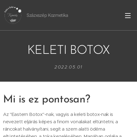
Százxszép Kozmetika
KELETI BOTOX
2022.05.01
Mi is ez pontosan?
Az "Eastern Botox"-nak, vagyis a keleti botox-nak is
nevezett eljárás képes a finom vonalakat eltüntetni, a
ráncokat halványítani, segít a szem alatti ödéma
eltüntetésében, a toka kezelésében. Magában oglalja a