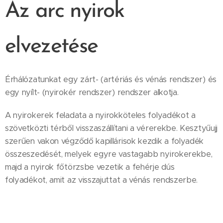
Az arc nyirok
elvezetése
Érhálózatunkat egy zárt- (artériás és vénás rendszer) és
egy nyílt- (nyirokér rendszer) rendszer alkotja.
A nyirokerek feladata a nyirokköteles folyadékot a
szövetközti térből visszaszállítani a vérerekbe. Kesztyűujj
szerűen vakon végződő kapillárisok kezdik a folyadék
összeszedését, melyek egyre vastagabb nyirokerekbe,
majd a nyirok főtörzsbe vezetik a fehérje dús
folyadékot, amit az visszajuttat a vénás rendszerbe.