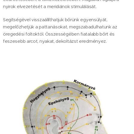
nyirok elvezetését a meridiánok stimulálását.
Segítségével visszaállíthatjuk bőrünk egyensúlyát,
megelőzhetjük a pattanásokat, megszabadulhatunk az
öregedési foltoktól. Összességében fiatalabb bőrt és
feszesebb arcot, nyakat, dekoltázst eredményez.