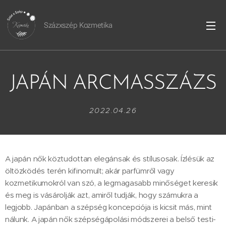
Százxszép Kozmetika
JAPÁN ARCMASSZÁZS
2022.04.26
A japán nők köztudottan elegánsak és stílusosak. Ízlésük az
öltözködés terén kifinomult; akár parfümről vagy
kozmetikumokról van szó, a legmagasabb minőséget keresik
és meg is vásárolják azt, amiről tudják, hogy számukra a
legjobb. Japánban a szépség koncepciója is kicsit más, mint
nálunk. A japán nők szépségápolási módszerei a belső testi-