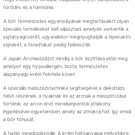
törődés és a harmónia.
A bőr természetes egyensúlyának megtartásáért olyan
speciális termékeket kell választani, amelyek serkentik a
sejtanyagcserét, ugyanakkor megnyugtatják a hiperaktív
sejteket, a fáradtakat pedig felélesztik.
A Japán Arcmasszázst mindig a bőr tisztítása előzi meg,
amelyet egy hypoallergén, tiszta, természetes
alapanyagú krém felvitele követ.
A speciális masszázstechnika segítségével a dekoltázs
felső részének, a nyaknak és az arcnak a masszírozása
történik, az arcon lévő meridianpontok jótékony
ingerlésével egyetemben, amely az izmokra hat, így emeli
a bőr tónusát.
A hatás megduplázódik: A krém hatóanyagai mélyebbre