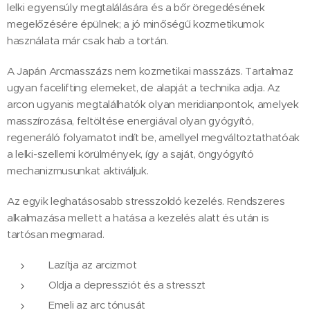
lelki egyensúly megtalálására és a bőr öregedésének
megelőzésére épülnek; a jó minőségű kozmetikumok
használata már csak hab a tortán.
A Japán Arcmasszázs nem kozmetikai masszázs. Tartalmaz
ugyan facelifting elemeket, de alapját a technika adja. Az
arcon ugyanis megtalálhatók olyan meridianpontok, amelyek
masszírozása, feltöltése energiával olyan gyógyító,
regeneráló folyamatot indít be, amellyel megváltoztathatóak
a lelki-szellemi körülmények, így a saját, öngyógyító
mechanizmusunkat aktiváljuk.
Az egyik leghatásosabb stresszoldó kezelés. Rendszeres
alkalmazása mellett a hatása a kezelés alatt és után is
tartósan megmarad.
Lazítja az arcizmot
Oldja a depressziót és a stresszt
Emeli az arc tónusát