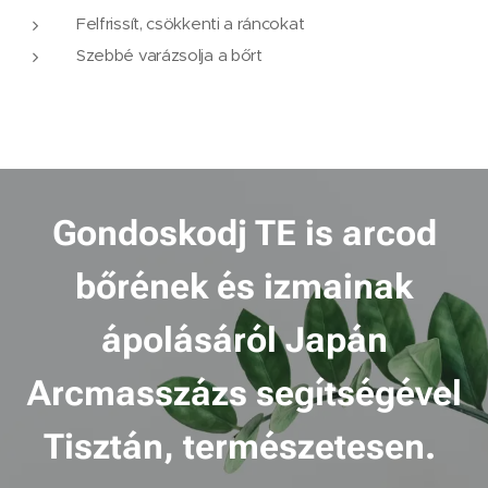
Felfrissít, csökkenti a ráncokat
Szebbé varázsolja a bőrt
Gondoskodj TE is arcod
bőrének és izmainak
ápolásáról Japán
Arcmasszázs segítségével
Tisztán, természetesen.