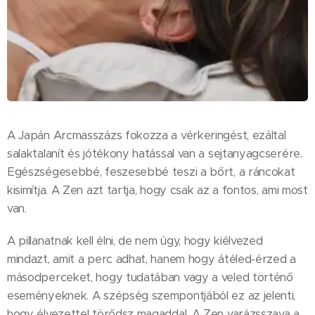
A Japán Arcmasszázs fokozza a vérkeringést, ezáltal
salaktalanít és jótékony hatással van a sejtanyagcserére.
Egészségesebbé, feszesebbé teszi a bőrt, a ráncokat
kisimítja. A Zen azt tartja, hogy csak az a fontos, ami most
van.
A pillanatnak kell élni, de nem úgy, hogy kiélvezed
mindazt, amit a perc adhat, hanem hogy átéled-érzed a
másodperceket, hogy tudatában vagy a veled történő
eseményeknek. A szépség szempontjából ez az jelenti,
hogy élvezettel törődsz magaddal. A Zen varázsszava a