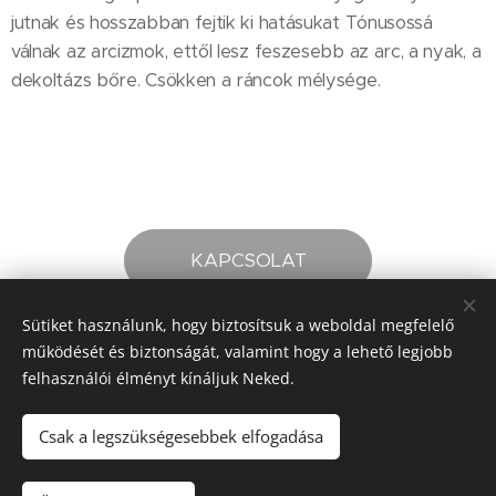
jutnak és hosszabban fejtik ki hatásukat Tónusossá
válnak az arcizmok, ettől lesz feszesebb az arc, a nyak, a
dekoltázs bőre. Csökken a ráncok mélysége.
KAPCSOLAT
Sütiket használunk, hogy biztosítsuk a weboldal megfelelő
Share
működését és biztonságát, valamint hogy a lehető legjobb
felhasználói élményt kínáljuk Neked.
Csak a legszükségesebbek elfogadása
© 2022 SZÁZXSZÉP KOZMETIKA.
2213 Monorierdő, Gagarin u. 7.