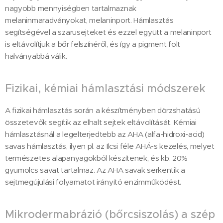
nagyobb mennyiségben tartalmaznak
melaninmaradványokat, melaninport. Hámlasztás
segítségével a szarusejteket és ezzel együtt a melaninport
is eltávolítjuk a bőr felszínéről, és így a pigment folt
halványabbá válik.
Fizikai, kémiai hámlasztási módszerek
A fizikai hámlasztás során a készítményben dörzshatású
összetevők segítik az elhalt sejtek eltávolítását. Kémiai
hámlasztásnál a legelterjedtebb az AHA (alfa-hidroxi-acid)
savas hámlasztás, ilyen pl. az Ilcsi féle AHÁ-s kezelés, melyet
természetes alapanyagokból készítenek, és kb. 20%
gyümölcs savat tartalmaz. Az AHA savak serkentik a
sejtmegújulási folyamatot irányító enzimműködést.
Mikrodermabrázió (bőrcsiszolás) a szép