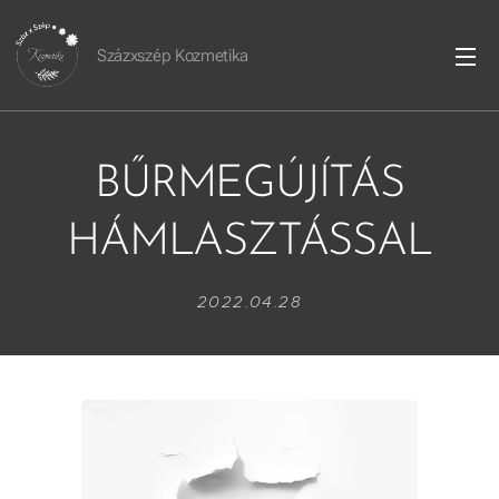
Százxszép Kozmetika
BŰRMEGÚJÍTÁS
HÁMLASZTÁSSAL
2022.04.28