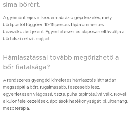
sima bőrért.
A gyémántfejes mikrodermabrázió gépi kezelés, mely
bőrtípustól függően 10-15 perces fájdalommentes
beavatkozást jelent. Egyenletesen és alaposan eltávolítja a
bőrfelszín elhalt sejtjeit.
Hámlasztással tovább megőrizhető a
bőr fiatalsága?
A rendszeres gyengéd, kíméletes hámlasztás láthatóan
megszépíti a bőrt, rugalmasabb, feszesebb lesz,
egyenletesen világossá, tiszta, puha tapintásúvá válik. Növeli
a különféle kezelések, ápolások hatékonyságát, pl. ultrahang,
mezoterápia.