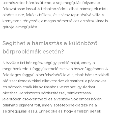
természetes hámlás üteme, a sejt megújulás folyamata
fokozatosan lassul. A felhalmozódott elhalt hámsejtek miatt
a bőr szürke, fakó színű lesz, és száraz tapintásúvá válik. A
környezeti tényezők, a magas hőmérséklet a száraz klíma is
gátolja a megújulást.
Segíthet a hámlasztás a különböző
bőrproblémák esetén?
Nézzük a tini bőr egészségügyi problémáját, amely a
megnövekedett faggyútermeléssel van összefüggésben. A
felesleges faggyú a bőrfelszínéről levált, elhalt hámsejtekből
álló szarulemezkékkel elkeveredve eltömítheti a pórusokat
és bőrproblémák kialakulásához vezethet, gyulladást
okozhat. Rendszeres bőrtisztítással, hámlasztással
jelentősen csökkenthető ez a veszély. Sok ember bőrén
található pigment folt, amely sötétebbnek látszik ha a
sejtmegújulás lassul. Ennek oka az, hogy a felszíni sejtek